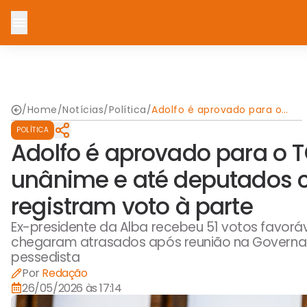
/
Home
/
Notícias
/
Política
/
Adolfo é aprovado para o
TCM com aclamação quase
POLÍTICA
unânime e até deputados
chamados ao governo
Adolfo é aprovado para o
registram voto à parte
unânime e até deputados
registram voto à parte
Ex-presidente da Alba recebeu 51 votos favorá
chegaram atrasados após reunião na Governado
pessedista
Por
Redação
26/05/2026 às 17:14