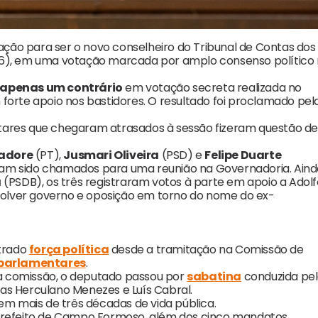
ação para ser o novo conselheiro do Tribunal de Contas dos
(26), em uma votação marcada por amplo consenso político
e apenas um contrário
em votação secreta realizada no
forte apoio nos bastidores. O resultado foi proclamado pel
tares que chegaram atrasados à sessão fizeram questão de
adore
(PT),
Jusmari Oliveira
(PSD) e
Felipe Duarte
iam sido chamados para uma reunião na Governadoria. Aind
a
(PSDB), os três registraram votos à parte em apoio a Adolf
olver governo e oposição em torno do nome do ex-
trado
força política
desde a tramitação na Comissão de
 parlamentares
.
 da comissão, o deputado passou por
sabatina
conduzida pe
las Herculano Menezes e Luís Cabral.
em mais de três décadas de vida pública.
refeito de Campo Formoso, além dos cinco mandatos