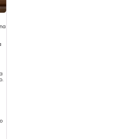
 na
a
a
o.
lo