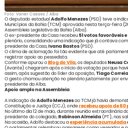
Foto:
Vaner Casaes / Alba
O deputado estadual
Adolfo Menezes
(PSD) teve a indic
Municípios da Bahia (TCM) aprovada nesta terça-feira 
Assembleia Legislativa da Bahia (Alba).
O ex-presidente da Casa recebeu
51 votos favoráveis 
plenário, consolidando uma indicação que já contava com 
presidente da Casa,
Ivana Bastos
(PSD).
O clima de aclamação foi tão evidente que até parlamen
registrar apoio ao pessedista.
Conforme apurou o
Blog do Vila
, os deputados
Neusa C
(Avante) chegaram após o início da votação porque hav
assim, após sugestão do líder da oposição,
Tiago Correi
O gesto chamou atenção no plenário justamente por env
presidente da Alba.
Apoio amplo na Assembleia
A indicação de
Adolfo Menezes
ao TCM já havia demons
Constituição e Justiça (CCJ), onde
recebeu apoio de 60
No último dia 12 de maio, durante reunião extraordinária
presidente do colegiado,
Robinson Almeida
(PT), nas sa
Na ocasião, Adolfo destacou a
experiência acumulada
O parlamentar relembrou passagens como vereador e p