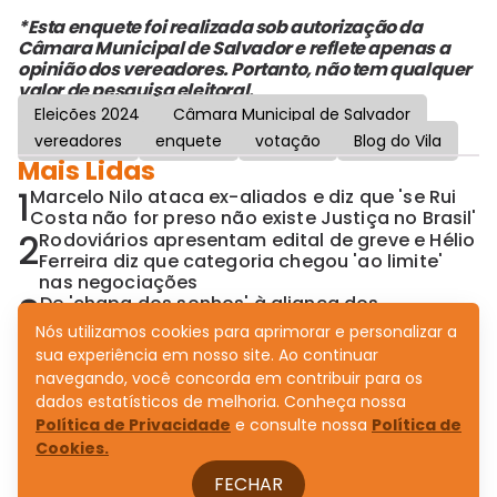
*Esta enquete foi realizada sob autorização da
Câmara Municipal de Salvador e reflete apenas a
opinião dos vereadores. Portanto, não tem qualquer
valor de pesquisa eleitoral.
Eleições 2024
Câmara Municipal de Salvador
vereadores
enquete
votação
Blog do Vila
Mais Lidas
1
Marcelo Nilo ataca ex-aliados e diz que 'se Rui
Costa não for preso não existe Justiça no Brasil'
2
Rodoviários apresentam edital de greve e Hélio
Ferreira diz que categoria chegou 'ao limite'
nas negociações
3
De 'chapa dos sonhos' à aliança dos
pesadelos: Neto seduz PSD com Senado
Nós utilizamos cookies para aprimorar e personalizar a
completo
sua experiência em nosso site. Ao continuar
4
Convênio não cura ninguém: TCE expõe saúde
navegando, você concorda em contribuir para os
emperrada no governo Jerônimo
dados estatísticos de melhoria. Conheça nossa
5
Aleluia pai e filho articulam assumir o
Política de Privacidade
e consulte nossa
Política de
comando do Novo na Bahia após dissolução
Cookies.
de diretório
FECHAR