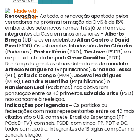
Renovação –
Ao todo, a renovação apontada pelos
vereadores na próxima formação da CMS é de 16%,
embora, dos sete novos nomes, três já tenham sido
integrantes da Casa em anos anteriores –
Alberto
Braga
(UB) e os emedebistas
Allan Castro
e
David
Rios
(MDB). Os estreantes listados são
João Cláudio
(Podemos),
Pastor Kênio
(PRD),
Tia Jove
(PSDB) e o
ex-presidente da Limpurb
Omar Gordilho
(PDT).
No cômputo geral, os atuais detentores de mandato
Alfredo Mangueira
(Republicanos),
Arnando Lessa
(PT),
Átila do Congo
(PMB),
Joceval Rodrigues
(MDB),
Leandro Guerrilha
(Republicanos) e
Randerson Leal
(Podemos) não obtiveram
pontuação entre os 43 primeiros.
Edvaldo Brito
(PSD)
não concorre à reeleição.
Indicações por legendas –
Os partidos ou
federações com mais representantes entre os 43 mais
citados são o UB, com sete, Brasil da Esperança (PT-
PCdoB-PV), com seis, PSDB, com cinco, PP, PDT e DC,
todos com quatro. Integrantes de 13 siglas compõem a
zona de eleição.