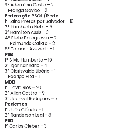
9º Ademário Costa – 2
Mianga Gavião – 2
Federação PSOL / Rede
1º Laina Pretas por Salvador – 18
2º Humberto Neto – 5
3° Hamilton Assis – 3
4º Eliete Paraguassu – 2
Raimundo Calixto – 2
6º Tamara Azevedo – 1
PSB
1º Silvio Humberto – 19
2º Igor Kannário – 4
3º Clarisvaldo Libório – 1
Rodrigo Hita - 1
MDB
1º David Rios – 20
2º Allan Castro – 9
3º Joceval Rodrigues – 7
Podemos
1º João Cláudio – 11
2º Randerson Leal – 8
PSD
1º Carlos Cléber – 3