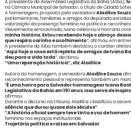
A presidente da Assembleia Legislativa da Bahia (Alba),
I
na Câmara Municipal de Salvador, o título de Cidadã Sote
A homenagem, proposta pela vereadora
Aladilce Souz
parlamentares, familiares e amigos da deputada estadu
valorização da presença feminina na política e reconheci
Visivelmente emocionada, Ivana celebrou a honraria conce
minha história. Estou recebendo hoje o abraço dessa 
que respira carinho e acolhimento
”, afirmou, em entre
A presidente da Alba também destacou o caráter afetivo
“
Aqui hoje a casa está repleta de amigos de Ivana B
deu para a vida toda
”, declarou.
“Uma reparação histórica”, diz Aladilce
Autora da homenagem, a vereadora
Aladilce Souza
afir
reconhecimento pessoal e representa também um marco 
“
É uma honra para Salvador homenagear Ivana Basto
Legislativa da Bahia em 191 anos. Isso serve de ins
afirmou.
Durante o discurso na tribuna, Aladilce classificou a a
silêncio que durou quase dois séculos”
.
“A história oficial sempre teve tinta e voz de homem
feminina nos espaços institucionais.
Trajetória política e raízes em Salvador