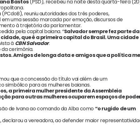
vana Bastos
(PSD), recebeu na noite desta quarta-feira (20
ropolitana.
a
(PCdoB), reuniu autoridades dos três poderes,
al em uma sessão marcada por emoção, discursos de
mento à trajetória da parlamentar.
dida pela capital baiana. “
Salvador sempre fez parte da
cidade, que é a primeira capital do Brasil. Uma cidade
vista à
CBN Salvador
.
 da cerimônia.
astos. Amigos de longa data e amigos que a política m
mou que a concessão do título vai além de um
simbólico para as mulheres baianas.
s, a primeira mulher presidente da Assembleia
piração para outras mulheres ocuparem espaços de pode
scensão de Ivana ao comando da Alba como
“o rugido de um
”
, declarou a vereadora, ao defender maior representativid