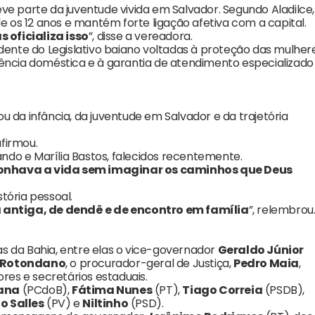
ve parte da juventude vivida em Salvador. Segundo Aladilce,
os 12 anos e mantém forte ligação afetiva com a capital.
 oficializa isso
”, disse a vereadora.
nte do Legislativo baiano voltadas à proteção das mulhere
lência doméstica e à garantia de atendimento especializado
u da infância, da juventude em Salvador e da trajetória
 afirmou.
do e Marília Bastos, falecidos recentemente.
sonhava a vida sem imaginar os caminhos que Deus
tória pessoal.
ja antiga, de dendê e de encontro em família
”, relembrou
cas da Bahia, entre elas o vice-governador
Geraldo Júnior
 Rotondano
, o procurador-geral de Justiça,
Pedro Maia
,
es e secretários estaduais.
tana
(PCdoB),
Fátima Nunes
(PT),
Tiago Correia
(PSDB),
o Salles
(PV) e
Niltinho
(PSD).