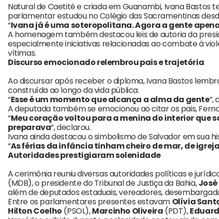
Natural de Caetité e criada em Guanambi, Ivana Bastos te
parlamentar estudou no Colégio das Sacramentinas desde 
“
Ivana já é uma soteropolitana. Agora a gente apenas
A homenagem também destacou leis de autoria da preside
especialmente iniciativas relacionadas ao combate à vio
vítimas.
Discurso emocionado relembrou pais e trajetória
Ao discursar após receber o diploma, Ivana Bastos lembro
construída ao longo da vida pública.
“
Esse é um momento que alcança a alma da gente
”,
A deputada também se emocionou ao citar os pais, Fernan
“
Meu coração voltou para a menina do interior que 
preparava
”, declarou.
Ivana ainda destacou o simbolismo de Salvador em sua his
“
As férias da infância tinham cheiro de mar, de igre
Autoridades prestigiaram solenidade
A cerimônia reuniu diversas autoridades políticas e jurídi
(MDB), o presidente do Tribunal de Justiça da Bahia,
José
além de deputados estaduais, vereadores, desembargador
Entre os parlamentares presentes estavam
Olívia San
Hilton Coelho
(PSOL),
Marcinho Oliveira
(PDT),
Eduard