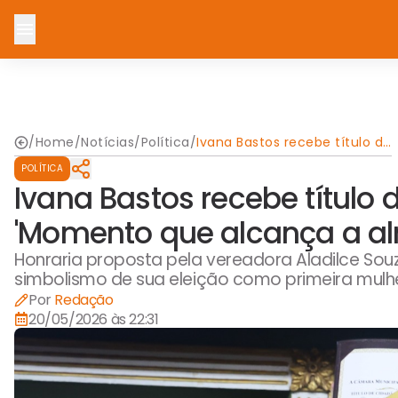
/
Home
/
Notícias
/
Política
/
Ivana Bastos recebe título de
Cidadã Soteropolitana:
POLÍTICA
'Momento que alcança a
alma da gente'
Ivana Bastos recebe título 
'Momento que alcança a al
Honraria proposta pela vereadora Aladilce Souz
simbolismo de sua eleição como primeira mulhe
Por
Redação
20/05/2026 às 22:31