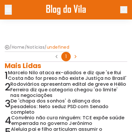
/
Home
/
Notícias
/
undefined
1
Mais Lidas
1
Marcelo Nilo ataca ex-aliados e diz que 'se Rui
Costa não for preso não existe Justiça no Brasil'
2
Rodoviários apresentam edital de greve e Hélio
Ferreira diz que categoria chegou 'ao limite'
nas negociações
3
De 'chapa dos sonhos' à aliança dos
pesadelos: Neto seduz PSD com Senado
completo
4
Convênio não cura ninguém: TCE expõe saúde
emperrada no governo Jerônimo
Aleluia pai e filho articulam assumir o