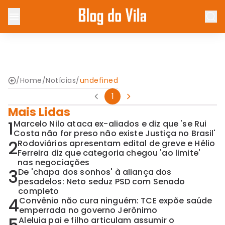
/
Home
/
Notícias
/
undefined
1
Mais Lidas
1
Marcelo Nilo ataca ex-aliados e diz que 'se Rui
Costa não for preso não existe Justiça no Brasil'
2
Rodoviários apresentam edital de greve e Hélio
Ferreira diz que categoria chegou 'ao limite'
nas negociações
3
De 'chapa dos sonhos' à aliança dos
pesadelos: Neto seduz PSD com Senado
completo
4
Convênio não cura ninguém: TCE expõe saúde
emperrada no governo Jerônimo
Aleluia pai e filho articulam assumir o