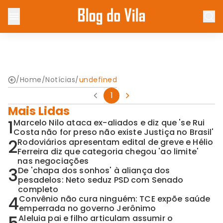
/
Home
/
Notícias
/
undefined
1
Mais Lidas
1
Marcelo Nilo ataca ex-aliados e diz que 'se Rui
Costa não for preso não existe Justiça no Brasil'
2
Rodoviários apresentam edital de greve e Hélio
Ferreira diz que categoria chegou 'ao limite'
nas negociações
3
De 'chapa dos sonhos' à aliança dos
pesadelos: Neto seduz PSD com Senado
completo
4
Convênio não cura ninguém: TCE expõe saúde
emperrada no governo Jerônimo
Aleluia pai e filho articulam assumir o