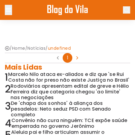
/
Home
/
Notícias
/
undefined
1
Mais Lidas
1
Marcelo Nilo ataca ex-aliados e diz que 'se Rui
Costa não for preso não existe Justiça no Brasil'
2
Rodoviários apresentam edital de greve e Hélio
Ferreira diz que categoria chegou 'ao limite'
nas negociações
3
De 'chapa dos sonhos' à aliança dos
pesadelos: Neto seduz PSD com Senado
completo
4
Convênio não cura ninguém: TCE expõe saúde
emperrada no governo Jerônimo
Aleluia pai e filho articulam assumir o