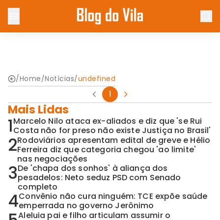
/
Home
/
Notícias
/
undefined
1
Mais Lidas
1
Marcelo Nilo ataca ex-aliados e diz que 'se Rui
Costa não for preso não existe Justiça no Brasil'
2
Rodoviários apresentam edital de greve e Hélio
Ferreira diz que categoria chegou 'ao limite'
nas negociações
3
De 'chapa dos sonhos' à aliança dos
pesadelos: Neto seduz PSD com Senado
completo
4
Convênio não cura ninguém: TCE expõe saúde
emperrada no governo Jerônimo
Aleluia pai e filho articulam assumir o