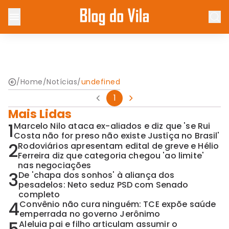
/
Home
/
Notícias
/
undefined
1
Mais Lidas
1
Marcelo Nilo ataca ex-aliados e diz que 'se Rui
Costa não for preso não existe Justiça no Brasil'
2
Rodoviários apresentam edital de greve e Hélio
Ferreira diz que categoria chegou 'ao limite'
nas negociações
3
De 'chapa dos sonhos' à aliança dos
pesadelos: Neto seduz PSD com Senado
completo
4
Convênio não cura ninguém: TCE expõe saúde
emperrada no governo Jerônimo
Aleluia pai e filho articulam assumir o