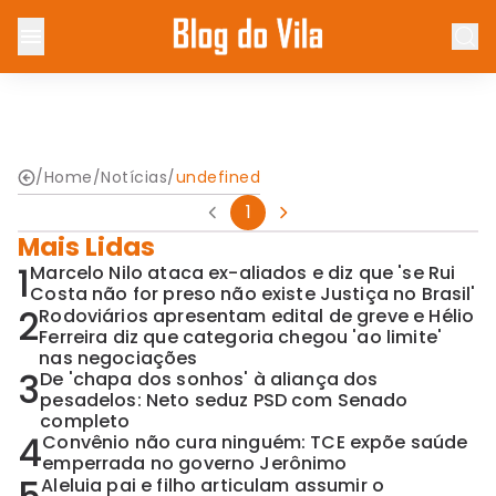
/
Home
/
Notícias
/
undefined
1
Mais Lidas
1
Marcelo Nilo ataca ex-aliados e diz que 'se Rui
Costa não for preso não existe Justiça no Brasil'
2
Rodoviários apresentam edital de greve e Hélio
Ferreira diz que categoria chegou 'ao limite'
nas negociações
3
De 'chapa dos sonhos' à aliança dos
pesadelos: Neto seduz PSD com Senado
completo
4
Convênio não cura ninguém: TCE expõe saúde
emperrada no governo Jerônimo
Aleluia pai e filho articulam assumir o