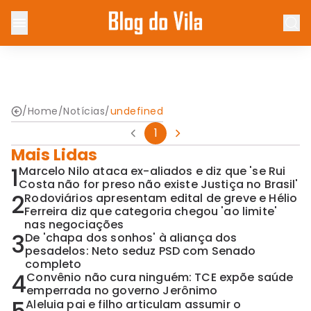
/
Home
/
Notícias
/
undefined
1
Mais Lidas
1
Marcelo Nilo ataca ex-aliados e diz que 'se Rui
Costa não for preso não existe Justiça no Brasil'
2
Rodoviários apresentam edital de greve e Hélio
Ferreira diz que categoria chegou 'ao limite'
nas negociações
3
De 'chapa dos sonhos' à aliança dos
pesadelos: Neto seduz PSD com Senado
completo
4
Convênio não cura ninguém: TCE expõe saúde
emperrada no governo Jerônimo
Aleluia pai e filho articulam assumir o