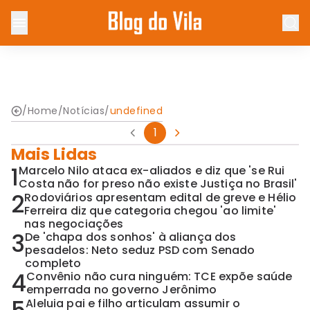
/
Home
/
Notícias
/
undefined
1
Mais Lidas
1
Marcelo Nilo ataca ex-aliados e diz que 'se Rui
Costa não for preso não existe Justiça no Brasil'
2
Rodoviários apresentam edital de greve e Hélio
Ferreira diz que categoria chegou 'ao limite'
nas negociações
3
De 'chapa dos sonhos' à aliança dos
pesadelos: Neto seduz PSD com Senado
completo
4
Convênio não cura ninguém: TCE expõe saúde
emperrada no governo Jerônimo
Aleluia pai e filho articulam assumir o