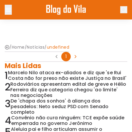
/
Home
/
Notícias
/
undefined
1
Mais Lidas
1
Marcelo Nilo ataca ex-aliados e diz que 'se Rui
Costa não for preso não existe Justiça no Brasil'
2
Rodoviários apresentam edital de greve e Hélio
Ferreira diz que categoria chegou 'ao limite'
nas negociações
3
De 'chapa dos sonhos' à aliança dos
pesadelos: Neto seduz PSD com Senado
completo
4
Convênio não cura ninguém: TCE expõe saúde
emperrada no governo Jerônimo
Aleluia pai e filho articulam assumir o