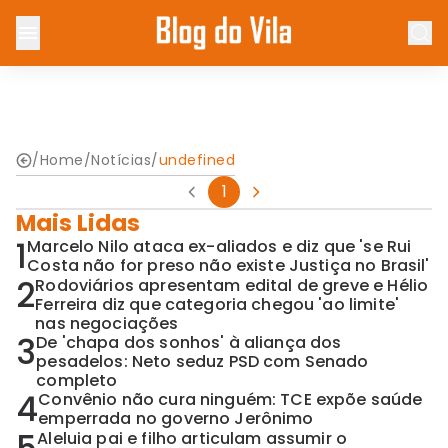
/
Home
/
Notícias
/
undefined
1
Mais Lidas
1
Marcelo Nilo ataca ex-aliados e diz que 'se Rui
Costa não for preso não existe Justiça no Brasil'
2
Rodoviários apresentam edital de greve e Hélio
Ferreira diz que categoria chegou 'ao limite'
nas negociações
3
De 'chapa dos sonhos' à aliança dos
pesadelos: Neto seduz PSD com Senado
completo
4
Convênio não cura ninguém: TCE expõe saúde
emperrada no governo Jerônimo
Aleluia pai e filho articulam assumir o