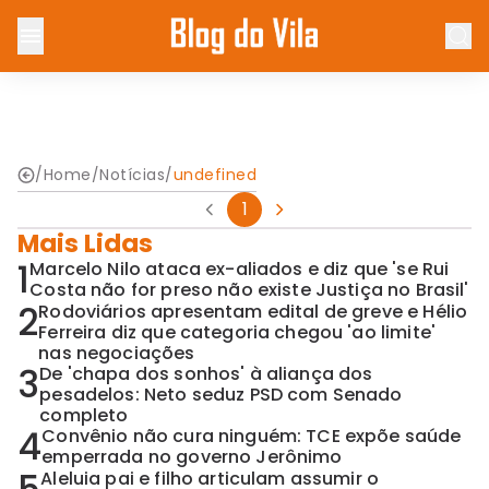
/
Home
/
Notícias
/
undefined
1
Mais Lidas
1
Marcelo Nilo ataca ex-aliados e diz que 'se Rui
Costa não for preso não existe Justiça no Brasil'
2
Rodoviários apresentam edital de greve e Hélio
Ferreira diz que categoria chegou 'ao limite'
nas negociações
3
De 'chapa dos sonhos' à aliança dos
pesadelos: Neto seduz PSD com Senado
completo
4
Convênio não cura ninguém: TCE expõe saúde
emperrada no governo Jerônimo
Aleluia pai e filho articulam assumir o