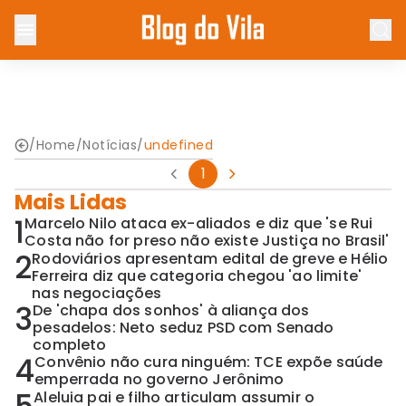
/
Home
/
Notícias
/
undefined
1
Mais Lidas
1
Marcelo Nilo ataca ex-aliados e diz que 'se Rui
Costa não for preso não existe Justiça no Brasil'
2
Rodoviários apresentam edital de greve e Hélio
Ferreira diz que categoria chegou 'ao limite'
nas negociações
3
De 'chapa dos sonhos' à aliança dos
pesadelos: Neto seduz PSD com Senado
completo
4
Convênio não cura ninguém: TCE expõe saúde
emperrada no governo Jerônimo
Aleluia pai e filho articulam assumir o