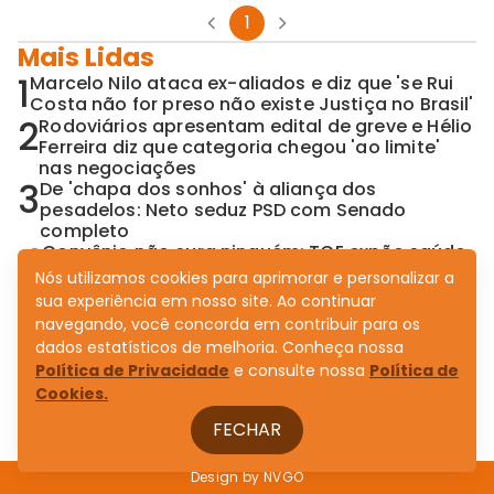
1
Mais Lidas
1
Marcelo Nilo ataca ex-aliados e diz que 'se Rui
Costa não for preso não existe Justiça no Brasil'
2
Rodoviários apresentam edital de greve e Hélio
Ferreira diz que categoria chegou 'ao limite'
nas negociações
3
De 'chapa dos sonhos' à aliança dos
pesadelos: Neto seduz PSD com Senado
completo
4
Convênio não cura ninguém: TCE expõe saúde
emperrada no governo Jerônimo
Nós utilizamos cookies para aprimorar e personalizar a
5
Aleluia pai e filho articulam assumir o
sua experiência em nosso site. Ao continuar
comando do Novo na Bahia após dissolução
navegando, você concorda em contribuir para os
de diretório
dados estatísticos de melhoria. Conheça nossa
Política de Privacidade
e consulte nossa
Política de
Cookies.
FECHAR
Design by
NVGO