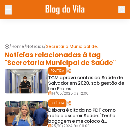
/
Home
/
Notícias
/
Secretaria Municipal de
Saúde
Notícias relacionadas à tag
"Secretaria Municipal de Saúde"
POLÍTICA
TCM aprova contas da Saúde de
Salvador em 2020, sob gestão de
Leo Prates
14/05/2025 às 12:00
POLÍTICA
Débora é citada no PDT como
apta a assumir Saúde: 'Tenho
bagagem e me coloco à
disposição'
25/10/2024 às 06:00