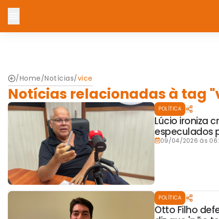
/
Home
/
Notícias
/
vice
Notícias relacionadas à tag "
POLÍTICA
Lúcio ironiza 
especulados p
09/04/2026 às 06
POLÍTICA
Otto Filho def