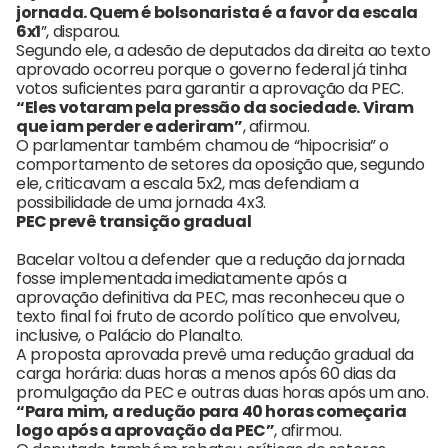
jornada. Quem é bolsonarista é a favor da escala
6x1
”, disparou.
Segundo ele, a adesão de deputados da direita ao texto
aprovado ocorreu porque o governo federal já tinha
votos suficientes para garantir a aprovação da PEC.
“Eles votaram pela pressão da sociedade. Viram
que iam perder e aderiram”
, afirmou.
O parlamentar também chamou de “hipocrisia” o
comportamento de setores da oposição que, segundo
ele, criticavam a escala 5x2, mas defendiam a
possibilidade de uma jornada 4x3.
PEC prevê transição gradual
Bacelar voltou a defender que a redução da jornada
fosse implementada imediatamente após a
aprovação definitiva da PEC, mas reconheceu que o
texto final foi fruto de acordo político que envolveu,
inclusive, o Palácio do Planalto.
A proposta aprovada prevê uma redução gradual da
carga horária: duas horas a menos após 60 dias da
promulgação da PEC e outras duas horas após um ano.
“Para mim, a redução para 40 horas começaria
logo após a aprovação da PEC”
, afirmou.