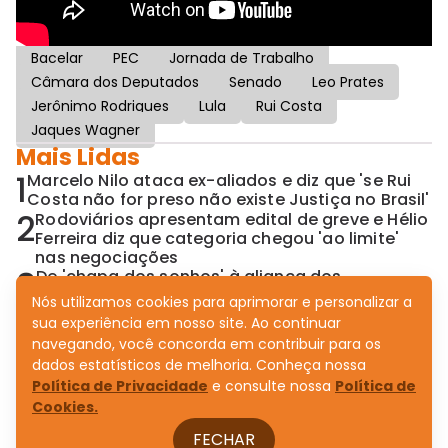
Bacelar
PEC
Jornada de Trabalho
Câmara dos Deputados
Senado
Leo Prates
Jerônimo Rodrigues
Lula
Rui Costa
Jaques Wagner
Mais Lidas
1
Marcelo Nilo ataca ex-aliados e diz que 'se Rui
Costa não for preso não existe Justiça no Brasil'
2
Rodoviários apresentam edital de greve e Hélio
Ferreira diz que categoria chegou 'ao limite'
nas negociações
3
De 'chapa dos sonhos' à aliança dos
pesadelos: Neto seduz PSD com Senado
Nós utilizamos cookies para aprimorar e personalizar a
completo
sua experiência em nosso site. Ao continuar
4
Convênio não cura ninguém: TCE expõe saúde
navegando, você concorda em contribuir para os
emperrada no governo Jerônimo
dados estatísticos de melhoria. Conheça nossa
5
Aleluia pai e filho articulam assumir o
Política de Privacidade
e consulte nossa
Política de
comando do Novo na Bahia após dissolução
Cookies.
de diretório
FECHAR