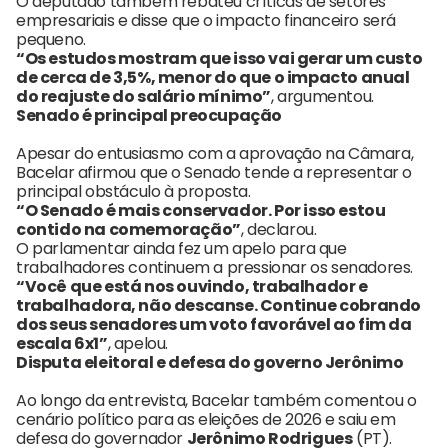
O deputado também rebateu críticas de setores
empresariais e disse que o impacto financeiro será
pequeno.
“Os estudos mostram que isso vai gerar um custo
de cerca de 3,5%, menor do que o impacto anual
do reajuste do salário mínimo”
, argumentou.
Senado é principal preocupação
Apesar do entusiasmo com a aprovação na Câmara,
Bacelar afirmou que o Senado tende a representar o
principal obstáculo à proposta.
“O Senado é mais conservador. Por isso estou
contido na comemoração”
, declarou.
O parlamentar ainda fez um apelo para que
trabalhadores continuem a pressionar os senadores.
“Você que está nos ouvindo, trabalhador e
trabalhadora, não descanse. Continue cobrando
dos seus senadores um voto favorável ao fim da
escala 6x1”
, apelou.
Disputa eleitoral e defesa do governo Jerônimo
Ao longo da entrevista, Bacelar também comentou o
cenário político para as eleições de 2026 e saiu em
defesa do governador
Jerônimo Rodrigues
(PT).