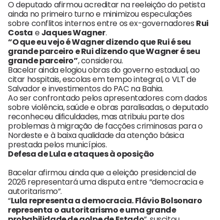
O deputado afirmou acreditar na reeleição do petista
ainda no primeiro turno e minimizou especulações
sobre conflitos internos entre os ex-governadores
Rui
Costa
e
Jaques Wagner
.
“O que eu vejo é Wagner dizendo que Rui é seu
grande parceiro e Rui dizendo que Wagner é seu
grande parceiro”
, considerou.
Bacelar ainda elogiou obras do governo estadual, ao
citar hospitais, escolas em tempo integral, o VLT de
Salvador e investimentos do PAC na Bahia.
Ao ser confrontado pelos apresentadores com dados
sobre violência, saúde e obras paralisadas, o deputado
reconheceu dificuldades, mas atribuiu parte dos
problemas à migração de facções criminosas para o
Nordeste e à baixa qualidade da atenção básica
prestada pelos municípios.
Defesa de Lula e ataques à oposição
Bacelar afirmou ainda que a eleição presidencial de
2026 representará uma disputa entre “democracia e
autoritarismo”.
“
Lula representa a democracia. Flávio Bolsonaro
representa o autoritarismo e uma grande
probabilidade de golpe de Estado
”, suscitou.