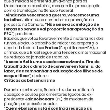
que a medida representa um avanço para os
trabalhadores brasileiros, mas admitiu preocupação
com a tramitação no Senado Federal.
“
Ainda não vencemos a guerra. Vencemos uma
batalha
”, afirmou, ao comentar a aprovação da
proposta na Câmara.
“Não sei se a correlação de
forças no Senado vai proporcionar aprovação da
PEC”
, ponderou.
Bacelar, que votou favoravelmente à matéria nos dois
turnos, elogiou o trabalho do relator da proposta, o
deputado federal
Leo Prates
(Republicanos-BA), e
afirmou que o Brasil segue uma tendência internacional
de redução da jornada de trabalho.
“
A escala 6x1 é uma escala escravizante. Tira do
trabalhador o direito de conviver em família, do
lazer, de acompanhar a educação dos filhos e de
se qualificar
”, declarou.
Críticas ao bolsonarismo
Durante a entrevista, Bacelar fez duras críticas à
oposição e acusou parlamentares ligados ao ex-
presidente
Jair Bolsonaro
(PL) de mudarem de
posição por pressão popular.
“
Quem é bolsonarista é contra a redução da