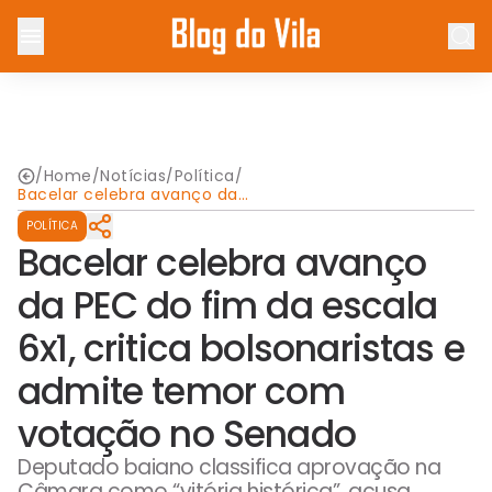
/
Home
/
Notícias
/
Política
/
Bacelar celebra avanço da
PEC do fim da escala 6x1,
POLÍTICA
critica bolsonaristas e
admite temor com votação
Bacelar celebra avanço
no Senado
da PEC do fim da escala
6x1, critica bolsonaristas e
admite temor com
votação no Senado
Deputado baiano classifica aprovação na
Câmara como “vitória histórica”, acusa