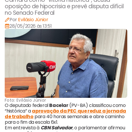
oposição de hipocrisia e prevê disputa difícil
no Senado Federal
Por
Evilásio Júnior
28/05/2026 às 13:51
Foto:
Evilásio Júnior
O deputado federal
Bacelar
(PV-BA) classificou como
“histórica” a
aprovação da PEC que reduz a jornada
de trabalho
para 40 horas semanais e abre caminho
para o fim da escala 6x1.
Em entrevista à
CBN Salvador
, o parlamentar afirmou