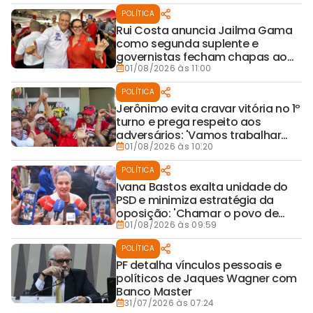
POLÍTICA
Rui Costa anuncia Jailma Gama
como segunda suplente e
governistas fecham chapas ao
Senado na Bahia
01/08/2026 às 11:00
POLÍTICA
Jerônimo evita cravar vitória no 1º
turno e prega respeito aos
adversários: 'Vamos trabalhar
para ganhar as eleições'
01/08/2026 às 10:20
POLÍTICA
Ivana Bastos exalta unidade do
PSD e minimiza estratégia da
oposição: 'Chamar o povo de
besta'
01/08/2026 às 09:59
POLÍTICA
PF detalha vínculos pessoais e
políticos de Jaques Wagner com
Banco Master
31/07/2026 às 07:24