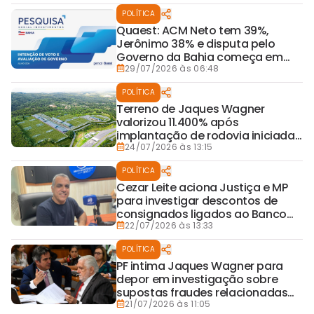
POLÍTICA
Quaest: ACM Neto tem 39%,
Jerônimo 38% e disputa pelo
Governo da Bahia começa em
empate técnico
29/07/2026 às 06:48
POLÍTICA
Terreno de Jaques Wagner
valorizou 11.400% após
implantação de rodovia iniciada
em seu governo, diz Folha
24/07/2026 às 13:15
POLÍTICA
Cezar Leite aciona Justiça e MP
para investigar descontos de
consignados ligados ao Banco
Master
22/07/2026 às 13:33
POLÍTICA
PF intima Jaques Wagner para
depor em investigação sobre
supostas fraudes relacionadas
ao Banco Master
21/07/2026 às 11:05