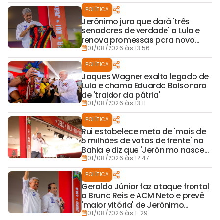
POLÍTICA
Jerônimo jura que dará 'três
senadores de verdade' a Lula e
renova promessas para novo
mandato
01/08/2026 às 13:56
POLÍTICA
Jaques Wagner exalta legado de
Lula e chama Eduardo Bolsonaro
de 'traidor da pátria'
01/08/2026 às 13:11
POLÍTICA
Rui estabelece meta de 'mais de
5 milhões de votos de frente' na
Bahia e diz que 'Jerônimo nasceu
com o bumbum virado para a lua'
01/08/2026 às 12:47
POLÍTICA
Geraldo Júnior faz ataque frontal
a Bruno Reis e ACM Neto e prevê
'maior vitória' de Jerônimo
Rodrigues
01/08/2026 às 11:29