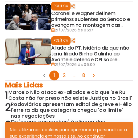
POLÍTICA
Coronel e Wagner definem
primeiros suplentes ao Senado e
avançam na montagem das
chapas na Bahia
21/07/2026 às 06:17
POLÍTICA
Aliado do PT, Isidório diz que não
teria filiado Binho Galinha ao
Avante e defende CPI sobre
venda da Ebal
21/07/2026 às 06:00
1
2
...
8
Mais Lidas
1
Marcelo Nilo ataca ex-aliados e diz que 'se Rui
Costa não for preso não existe Justiça no Brasil'
2
Rodoviários apresentam edital de greve e Hélio
Ferreira diz que categoria chegou 'ao limite'
nas negociações
3
De 'chapa dos sonhos' à aliança dos
pesadelos: Neto seduz PSD com Senado
Nós utilizamos cookies para aprimorar e personalizar a
completo
sua experiência em nosso site. Ao continuar