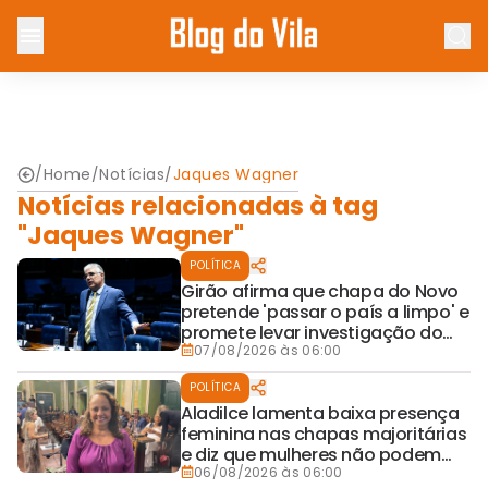
/
Home
/
Notícias
/
Jaques Wagner
Notícias relacionadas à tag
"Jaques Wagner"
POLÍTICA
Girão afirma que chapa do Novo
pretende 'passar o país a limpo' e
promete levar investigação do
Banco Master à Presidência
07/08/2026 às 06:00
POLÍTICA
Aladilce lamenta baixa presença
feminina nas chapas majoritárias
e diz que mulheres não podem
ficar fora dos espaços de poder
06/08/2026 às 06:00