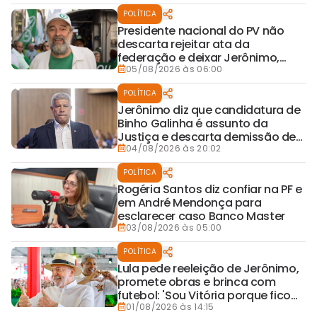
POLÍTICA
Presidente nacional do PV não
descarta rejeitar ata da
federação e deixar Jerônimo,
Wagner e Rui sub judice
05/08/2026 às 06:00
POLÍTICA
Jerônimo diz que candidatura de
Binho Galinha é assunto da
Justiça e descarta demissão de
Eduardo Sodré
04/08/2026 às 20:02
POLÍTICA
Rogéria Santos diz confiar na PF e
em André Mendonça para
esclarecer caso Banco Master
03/08/2026 às 05:00
POLÍTICA
Lula pede reeleição de Jerônimo,
promete obras e brinca com
futebol: 'Sou Vitória porque fico
do lado dos mais fracos'
01/08/2026 às 14:15