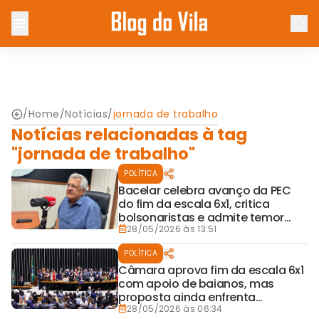
/
Home
/
Notícias
/
jornada de trabalho
Notícias relacionadas à tag
"jornada de trabalho"
POLÍTICA
Bacelar celebra avanço da PEC
do fim da escala 6x1, critica
bolsonaristas e admite temor
com votação no Senado
28/05/2026 às 13:51
POLÍTICA
Câmara aprova fim da escala 6x1
com apoio de baianos, mas
proposta ainda enfrenta
incertezas no Senado
28/05/2026 às 06:34