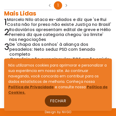
1
Mais Lidas
1
Marcelo Nilo ataca ex-aliados e diz que 'se Rui
Costa não for preso não existe Justiça no Brasil'
2
Rodoviários apresentam edital de greve e Hélio
Ferreira diz que categoria chegou 'ao limite'
nas negociações
3
De 'chapa dos sonhos' à aliança dos
pesadelos: Neto seduz PSD com Senado
completo
4
Convênio não cura ninguém: TCE expõe saúde
emperrada no governo Jerônimo
Nós utilizamos cookies para aprimorar e personalizar a
5
Aleluia pai e filho articulam assumir o
sua experiência em nosso site. Ao continuar
comando do Novo na Bahia após dissolução
navegando, você concorda em contribuir para os
de diretório
dados estatísticos de melhoria. Conheça nossa
Política de Privacidade
e consulte nossa
Política de
Cookies.
FECHAR
Design by
NVGO