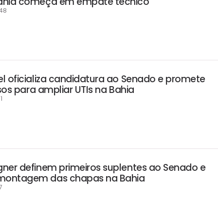
ahia começa em empate técnico
:48
l oficializa candidatura ao Senado e promete
rsos para ampliar UTIs na Bahia
1
ner definem primeiros suplentes ao Senado e
montagem das chapas na Bahia
7