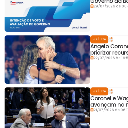
Governo da B
29/07/2026 às 06
POLÍTICA
Angelo Corone
priorizar recu
22/07/2026 às 16:5
POLÍTICA
Coronel e Wag
avançam na 
21/07/2026 às 06:1