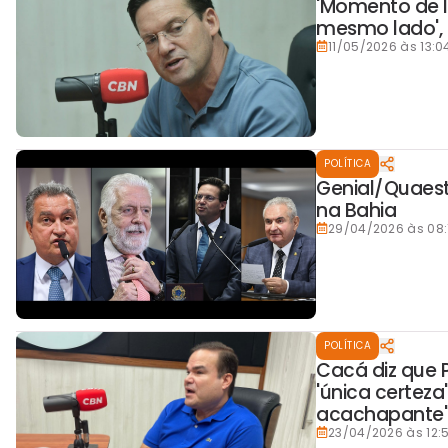
'Momento de l
mesmo lado', 
11/05/2026 às 13:0
POLÍTICA
Genial/Quaest
na Bahia
29/04/2026 às 08:
POLÍTICA
Cacá diz que P
'única certeza
acachapante' 
23/04/2026 às 12: