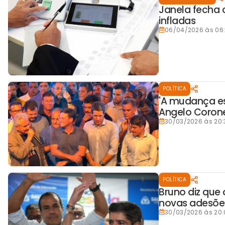
Janela fecha 
infladas
06/04/2026 às 06
POLÍTICA
'A mudança es
Angelo Coron
30/03/2026 às 20:
POLÍTICA
Bruno diz que
novas adesões
30/03/2026 às 20: