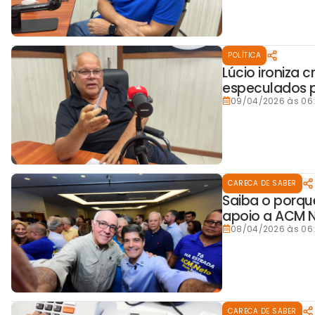
POLÍTICA
Lúcio ironiza 
especulados p
09/04/2026 às 06
CARECA DE SABER
Saiba o porquê
apoio a ACM 
08/04/2026 às 06
CARECA DE SABER