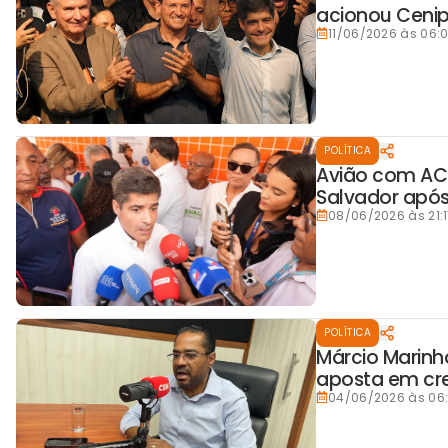
acionou Cenip
11/06/2026 às 06:
POLÍTICA
Avião com ACM
Salvador após
08/06/2026 às 21:
POLÍTICA
Márcio Marinh
aposta em cre
04/06/2026 às 06