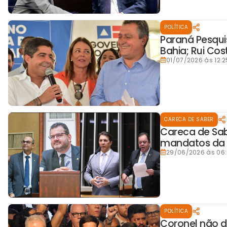
POLÍTICA
Paraná Pesqui
Bahia; Rui Co
01/07/2026 às 12:2
CARECA DE SABER
Careca de Sab
mandatos da 
29/06/2026 às 06
POLÍTICA
Coronel não 