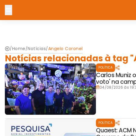
/
Home
/
Notícias
/
Angelo Coronel
Notícias relacionadas à tag 
POLÍTICA
Carlos Muniz o
voto' na cam
04/08/2026 às 19:
POLÍTICA
Quaest: ACM N