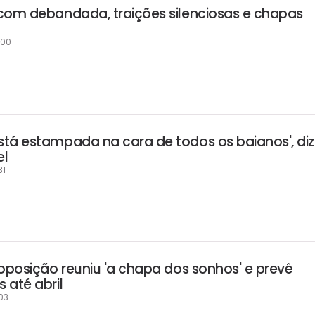
com debandada, traições silenciosas e chapas
:00
tá estampada na cara de todos os baianos', diz
el
31
 oposição reuniu 'a chapa dos sonhos' e prevê
 até abril
03