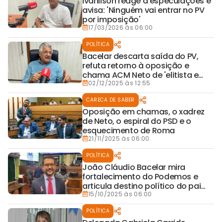
Ivanilson reage a especulações e
avisa: 'Ninguém vai entrar no PV
por imposição'
17/03/2026 às 06:00
POLÍTICA
Bacelar descarta saída do PV,
refuta retorno à oposição e
chama ACM Neto de 'elitista e
concentrador'
02/12/2025 às 12:55
CARECA DE SABER
Oposição em chamas, o xadrez
de Neto, o espiral do PSD e o
esquecimento de Roma
21/11/2025 às 06:00
POLÍTICA
João Cláudio Bacelar mira
fortalecimento do Podemos e
articula destino político do pai
para 2026
15/10/2025 às 06:00
POLÍTICA