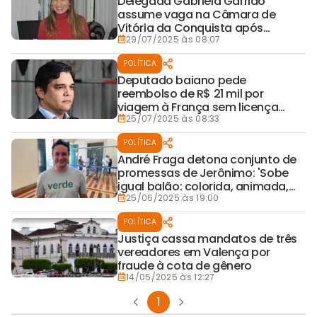
Delegada Gabriela Garrido
assume vaga na Câmara de
Vitória da Conquista após
cassação por fraude à cota de
29/07/2025 às 08:07
gênero
POLÍTICA
Deputado baiano pede
reembolso de R$ 21 mil por
viagem à França sem licença
registrada
25/07/2025 às 08:33
POLÍTICA
André Fraga detona conjunto de
promessas de Jerônimo: 'Sobe
igual balão: colorida, animada,
cheia de esperança… E some no
25/06/2025 às 19:00
ar'
POLÍTICA
Justiça cassa mandatos de três
vereadores em Valença por
fraude à cota de gênero
14/05/2025 às 12:27
1