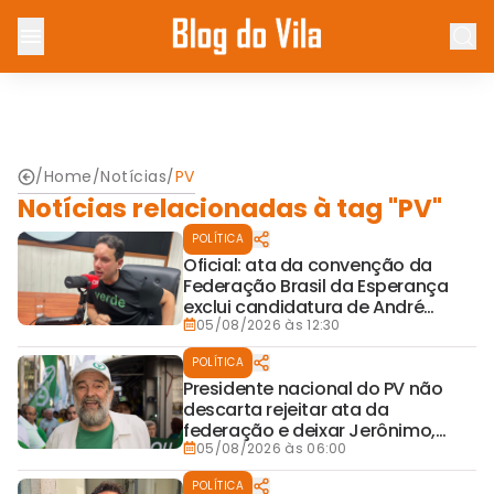
/
Home
/
Notícias
/
PV
Notícias relacionadas à tag "PV"
POLÍTICA
Oficial: ata da convenção da
Federação Brasil da Esperança
exclui candidatura de André
Fraga
05/08/2026 às 12:30
POLÍTICA
Presidente nacional do PV não
descarta rejeitar ata da
federação e deixar Jerônimo,
Wagner e Rui sub judice
05/08/2026 às 06:00
POLÍTICA