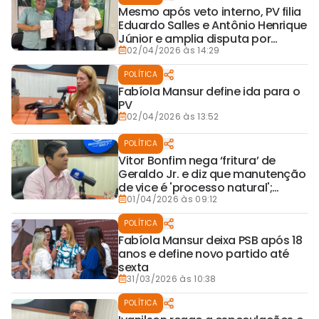
Mesmo após veto interno, PV filia
Eduardo Salles e Antônio Henrique
Júnior e amplia disputa por
vagas na federação
02/04/2026 às 14:29
POLÍTICA
Fabíola Mansur define ida para o
PV
02/04/2026 às 13:52
POLÍTICA
Vitor Bonfim nega ‘fritura’ de
Geraldo Jr. e diz que manutenção
de vice é 'processo natural';
emedebista deve ser confirmado
01/04/2026 às 09:12
por Lula
POLÍTICA
Fabíola Mansur deixa PSB após 18
anos e define novo partido até
sexta
31/03/2026 às 10:38
POLÍTICA