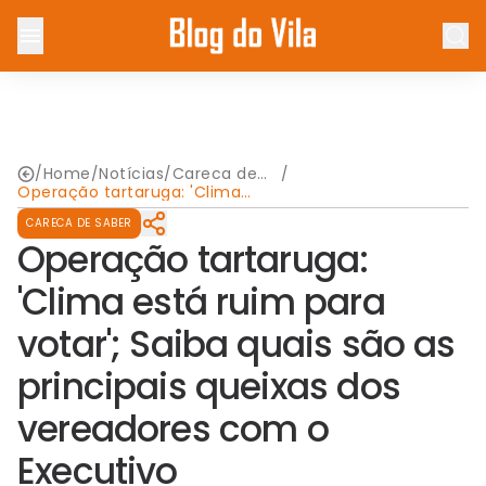
/
Home
/
Notícias
/
Careca de
/
Saber
Operação tartaruga: 'Clima
está ruim para votar'; Saiba
CARECA DE SABER
quais são as principais
queixas dos vereadores com
Operação tartaruga:
o Executivo
'Clima está ruim para
votar'; Saiba quais são as
principais queixas dos
vereadores com o
Executivo