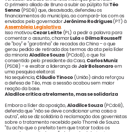
O primeiro aliado de Bruno a subir ao púlpito foi
Téo
Senna
(PSDB) que, desavisado, defendeu os
financiamentos do município, ao compará-los com os
enviados pelo governador
Jerônimo Rodrigues
(PT) à
Assembleia Legislativa
.
Isso motivou
Cezar Leitte
(PL) a pedir a palavra para
comentar o assunto, chamar
Lula
e
Dilma Rousseff
de "boy" e "garotinha" de recados da China – o que
gerou pedido de retirada dos termos da ata pela líder
da minoria
Aladilce Souza
(PCdoB), o que foi
consentido pelo presidente da Casa,
Carlos Muniz
(PSDB) – e exaltar a liderança de
Jair Bolsonaro
em
uma pesquisa eleitoral.
Na sequência,
Cláudio Tinoco
(União) ainda reforçou
a defesa de Téo, mas a sessão acabou sem maior
reação da base.
Aladilce critica atrelamento, mas se solidariza
Embora a líder da oposição,
Aladilce Souza
(PCdoB),
defenda que "não se deve condicionar uma coisa a
outra", ela se diz solidária à reclamação dos governistas
sobre o tratamento recebido pelo Thomé de Souza.
"Eu acho que o prefeito tem que tratar todos os