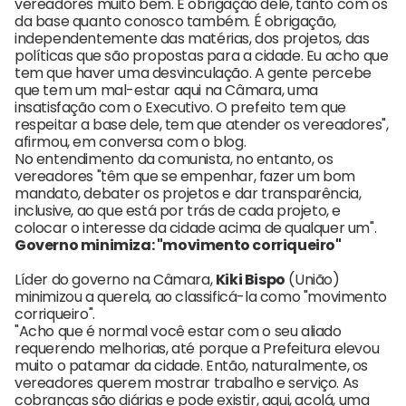
vereadores muito bem. É obrigação dele, tanto com os
da base quanto conosco também. É obrigação,
independentemente das matérias, dos projetos, das
políticas que são propostas para a cidade. Eu acho que
tem que haver uma desvinculação. A gente percebe
que tem um mal-estar aqui na Câmara, uma
insatisfação com o Executivo. O prefeito tem que
respeitar a base dele, tem que atender os vereadores",
afirmou, em conversa com o blog.
No entendimento da comunista, no entanto, os
vereadores "têm que se empenhar, fazer um bom
mandato, debater os projetos e dar transparência,
inclusive, ao que está por trás de cada projeto, e
colocar o interesse da cidade acima de qualquer um".
Governo minimiza: "movimento corriqueiro"
Líder do governo na Câmara,
Kiki Bispo
(União)
minimizou a querela, ao classificá-la como "movimento
corriqueiro".
"Acho que é normal você estar com o seu aliado
requerendo melhorias, até porque a Prefeitura elevou
muito o patamar da cidade. Então, naturalmente, os
vereadores querem mostrar trabalho e serviço. As
cobranças são diárias e pode existir, aqui, acolá, uma