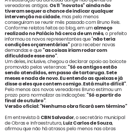
vereadores antigos.
Os 11 "novatos" ainda não
tiveram sequer a chance de indicar qualquer
intervenção na cidade
, mas pelo menos
conseguiram se reunir mês passado com Bruno Reis.
Conforme relatos feitos ao blog, em um
almoço
realizado no Palácio há cerca de um mês
, o prefeito
informou os novos representantes que "
não teria
condições orçamentárias"
para receber novas
demandas e que
"as coisas iriam rodar com
dificuldade esse ano"
.
Um deles, inclusive, chegou a declarar apoio ao boicote
promovido pelos veteranos:
"Só os antigos estão
sendo atendidos, em passo de tartaruga. Sete
meses e nada de novo. Eu entendo as queixas e já
disse a eles que contem comigo. Está muito difícil"
.
Pelo menos aos novos vereadores Bruno estimou um
prazo para normalizar as indicações:
"Só a partir do
final de outubro"
.
Versão oficial: "Nenhuma obra ficará sem término"
Em entrevista à
CBN Salvador
, o secretário municipal
de Obras e Infraestrutura,
Luiz Carlos de Souza
,
afirmou que não há atrasos pelo menos nas obras