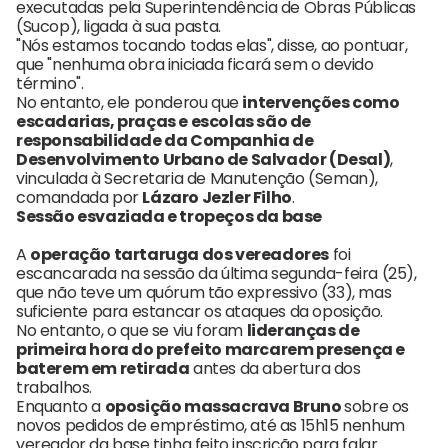
executadas pela Superintendência de Obras Públicas
(Sucop), ligada à sua pasta.
"Nós estamos tocando todas elas", disse, ao pontuar,
que "nenhuma obra iniciada ficará sem o devido
término".
No entanto, ele ponderou que
intervenções como
escadarias, praças e escolas são de
responsabilidade da Companhia de
Desenvolvimento Urbano de Salvador (Desal)
,
vinculada à Secretaria de Manutenção (Seman),
comandada por
Lázaro Jezler Filho
.
Sessão esvaziada e tropeços da base
A
operação tartaruga dos vereadores
foi
escancarada na sessão da última segunda-feira (25),
que não teve um quórum tão expressivo (33), mas
suficiente para estancar os ataques da oposição.
No entanto, o que se viu foram
lideranças de
primeira hora do prefeito marcarem presença e
baterem em retirada
antes da abertura dos
trabalhos.
Enquanto a
oposição massacrava Bruno
sobre os
novos pedidos de empréstimo, até as 15h15 nenhum
vereador da base tinha feito inscrição para falar.