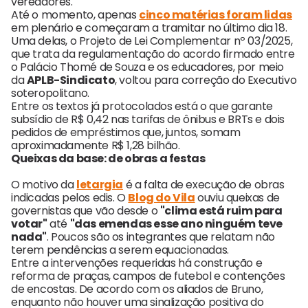
vereadores.
Até o momento, apenas
cinco matérias foram lidas
em plenário e começaram a tramitar no último dia 18.
Uma delas, o Projeto de Lei Complementar nº 03/2025,
que trata da regulamentação do acordo firmado entre
o Palácio Thomé de Souza e os educadores, por meio
da
APLB-Sindicato
, voltou para correção do Executivo
soteropolitano.
Entre os textos já protocolados está o que garante
subsídio de R$ 0,42 nas tarifas de ônibus e BRTs e dois
pedidos de empréstimos que, juntos, somam
aproximadamente R$ 1,28 bilhão.
Queixas da base: de obras a festas
O motivo da
letargia
é a falta de execução de obras
indicadas pelos edis. O
Blog do Vila
ouviu queixas de
governistas que vão desde o
"clima está ruim para
votar"
até
"das emendas esse ano ninguém teve
nada"
. Poucos são os integrantes que relatam não
terem pendências a serem equacionadas.
Entre a intervenções requeridas há construção e
reforma de praças, campos de futebol e contenções
de encostas. De acordo com os aliados de Bruno,
enquanto não houver uma sinalização positiva do