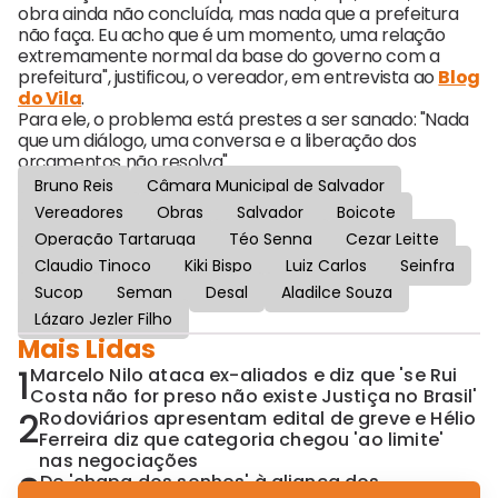
obra ainda não concluída, mas nada que a prefeitura
não faça. Eu acho que é um momento, uma relação
extremamente normal da base do governo com a
prefeitura", justificou, o vereador, em entrevista ao
Blog
do Vila
.
Para ele, o problema está prestes a ser sanado: "Nada
que um diálogo, uma conversa e a liberação dos
orçamentos não resolva".
Bruno Reis
Câmara Municipal de Salvador
Vereadores
Obras
Salvador
Boicote
Operação Tartaruga
Téo Senna
Cezar Leitte
Claudio Tinoco
Kiki Bispo
Luiz Carlos
Seinfra
Sucop
Seman
Desal
Aladilce Souza
Lázaro Jezler Filho
Mais Lidas
1
Marcelo Nilo ataca ex-aliados e diz que 'se Rui
Costa não for preso não existe Justiça no Brasil'
2
Rodoviários apresentam edital de greve e Hélio
Ferreira diz que categoria chegou 'ao limite'
nas negociações
3
De 'chapa dos sonhos' à aliança dos