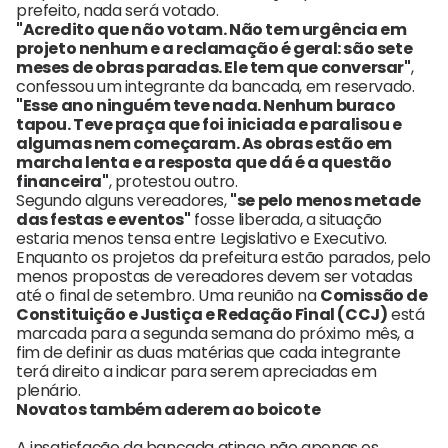
prefeito, nada será votado.
"Acredito que não votam. Não tem urgência em
projeto nenhum e a reclamação é geral: são sete
meses de obras paradas. Ele tem que conversar"
,
confessou um integrante da bancada, em reservado.
"Esse ano ninguém teve nada. Nenhum buraco
tapou. Teve praça que foi iniciada e paralisou e
algumas nem começaram. As obras estão em
marcha lenta e a resposta que dá é a questão
financeira"
, protestou outro.
Segundo alguns vereadores,
"se pelo menos metade
das festas e eventos"
fosse liberada, a situação
estaria menos tensa entre Legislativo e Executivo.
Enquanto os projetos da prefeitura estão parados, pelo
menos propostas de vereadores devem ser votadas
até o final de setembro. Uma reunião na
Comissão de
Constituição e Justiça e Redação Final (CCJ)
está
marcada para a segunda semana do próximo mês, a
fim de definir as duas matérias que cada integrante
terá direito a indicar para serem apreciadas em
plenário.
Novatos também aderem ao boicote
A insatisfação da bancada atinge não apenas os