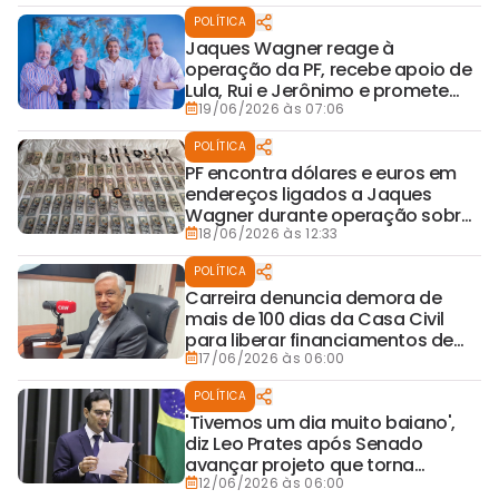
POLÍTICA
Jaques Wagner reage à
operação da PF, recebe apoio de
Lula, Rui e Jerônimo e promete
manter candidatura ao Senado
19/06/2026 às 07:06
POLÍTICA
PF encontra dólares e euros em
endereços ligados a Jaques
Wagner durante operação sobre
caso Banco Master
18/06/2026 às 12:33
POLÍTICA
Carreira denuncia demora de
mais de 100 dias da Casa Civil
para liberar financiamentos de
Salvador e cobra explicações do
17/06/2026 às 06:00
governo federal
POLÍTICA
'Tivemos um dia muito baiano',
diz Leo Prates após Senado
avançar projeto que torna
Salvador capital simbólica do
12/06/2026 às 06:00