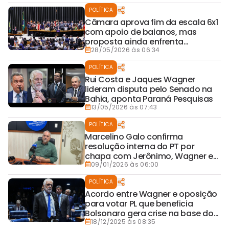
Brasil no 2 de Julho
POLÍTICA
Câmara aprova fim da escala 6x1
com apoio de baianos, mas
proposta ainda enfrenta
incertezas no Senado
28/05/2026 às 06:34
POLÍTICA
Rui Costa e Jaques Wagner
lideram disputa pelo Senado na
Bahia, aponta Paraná Pesquisas
13/05/2026 às 07:43
POLÍTICA
Marcelino Galo confirma
resolução interna do PT por
chapa com Jerônimo, Wagner e
Rui ao Senado
09/01/2026 às 06:00
POLÍTICA
Acordo entre Wagner e oposição
para votar PL que beneficia
Bolsonaro gera crise na base do
governo
18/12/2025 às 08:35