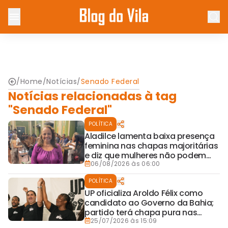
/
Home
/
Notícias
/
Senado Federal
Notícias relacionadas à tag
"Senado Federal"
POLÍTICA
Aladilce lamenta baixa presença
feminina nas chapas majoritárias
e diz que mulheres não podem
ficar fora dos espaços de poder
06/08/2026 às 06:00
POLÍTICA
UP oficializa Aroldo Félix como
candidato ao Governo da Bahia;
partido terá chapa pura nas
eleições
25/07/2026 às 15:09