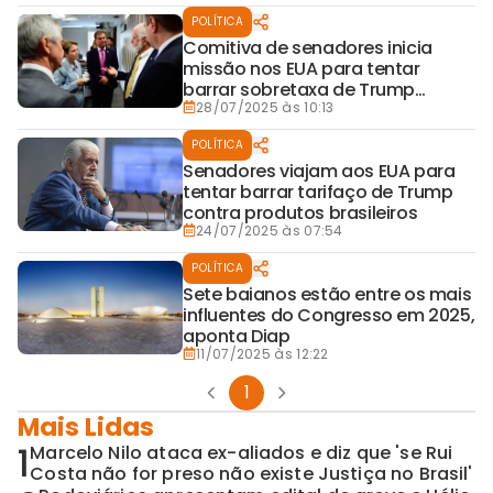
POLÍTICA
Comitiva de senadores inicia
missão nos EUA para tentar
barrar sobretaxa de Trump
contra exportações brasileiras
28/07/2025 às 10:13
POLÍTICA
Senadores viajam aos EUA para
tentar barrar tarifaço de Trump
contra produtos brasileiros
24/07/2025 às 07:54
POLÍTICA
Sete baianos estão entre os mais
influentes do Congresso em 2025,
aponta Diap
11/07/2025 às 12:22
1
Mais Lidas
1
Marcelo Nilo ataca ex-aliados e diz que 'se Rui
Costa não for preso não existe Justiça no Brasil'