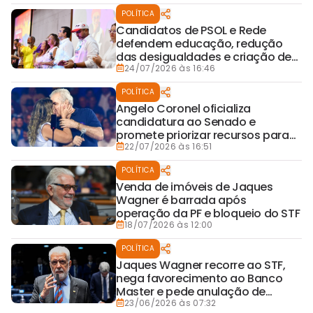
POLÍTICA
Candidatos de PSOL e Rede
defendem educação, redução
das desigualdades e criação de
salário mínimo baiano
24/07/2026 às 16:46
POLÍTICA
Angelo Coronel oficializa
candidatura ao Senado e
promete priorizar recursos para
ampliar UTIs na Bahia
22/07/2026 às 16:51
POLÍTICA
Venda de imóveis de Jaques
Wagner é barrada após
operação da PF e bloqueio do STF
18/07/2026 às 12:00
POLÍTICA
Jaques Wagner recorre ao STF,
nega favorecimento ao Banco
Master e pede anulação de
buscas da PF
23/06/2026 às 07:32