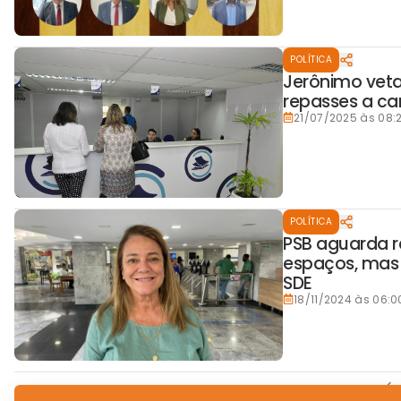
POLÍTICA
Jerônimo veta
repasses a car
21/07/2025 às 08:
POLÍTICA
PSB aguarda r
espaços, mas
SDE
18/11/2024 às 06:0