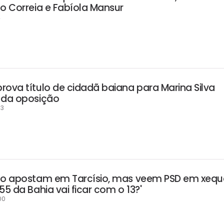
go Correia e Fabíola Mansur
2
rova título de cidadã baiana para Marina Silva
 da oposição
53
eto apostam em Tarcísio, mas veem PSD em xequ
55 da Bahia vai ficar com o 13?'
00