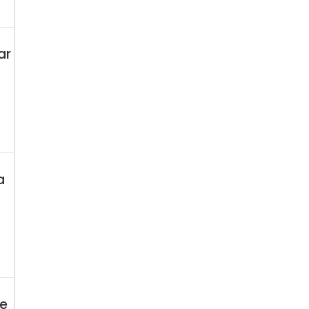
ar
a
de