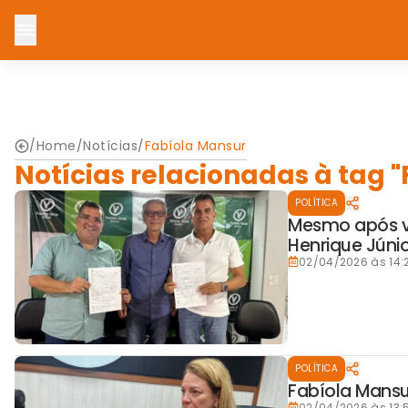
/
Home
/
Notícias
/
Fabíola Mansur
Notícias relacionadas à tag 
POLÍTICA
Mesmo após vet
Henrique Júni
02/04/2026 às 14:
POLÍTICA
Fabíola Mansur
02/04/2026 às 13: