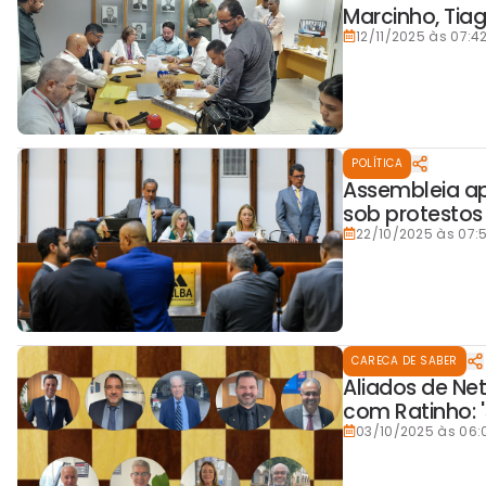
Marcinho, Tia
12/11/2025 às 07:4
POLÍTICA
Assembleia ap
sob protestos
22/10/2025 às 07:
CARECA DE SABER
Aliados de N
com Ratinho: '
03/10/2025 às 06: