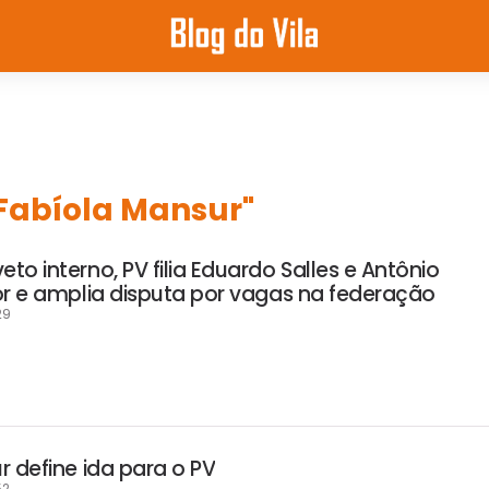
"Fabíola Mansur"
o interno, PV filia Eduardo Salles e Antônio
or e amplia disputa por vagas na federação
29
 define ida para o PV
52