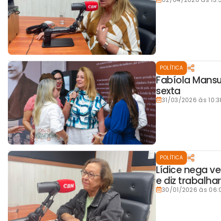
POLÍTICA
Fabíola Mansu
sexta
31/03/2026 às 10:3
POLÍTICA
Lídice nega v
e diz trabalha
30/01/2026 às 06: