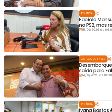
POLÍTICA
Fabíola Mansu
no PSB, mas r
15/01/2026 às 06:
CARECA DE SABER
Desembarque re
saída para Fab
14/11/2025 às 06:0
POLÍTICA
Ivana Bastos 