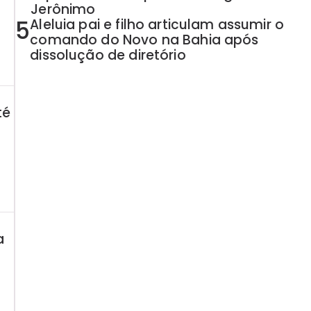
Jerônimo
5
Aleluia pai e filho articulam assumir o
comando do Novo na Bahia após
dissolução de diretório
té
a