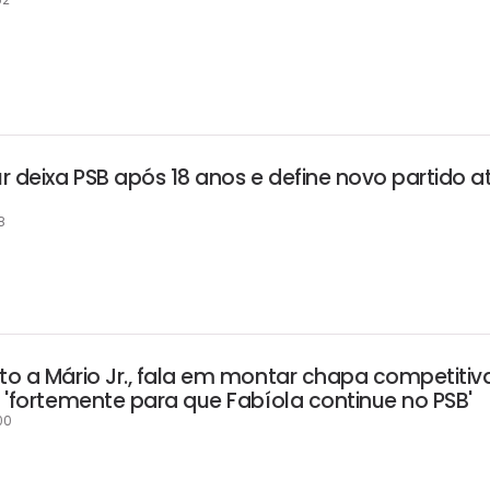
r deixa PSB após 18 anos e define novo partido a
8
eto a Mário Jr., fala em montar chapa competitiv
r 'fortemente para que Fabíola continue no PSB'
00