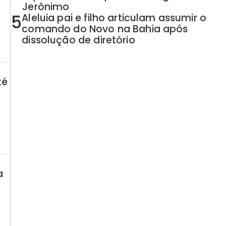
Jerônimo
5
Aleluia pai e filho articulam assumir o
comando do Novo na Bahia após
dissolução de diretório
té
a