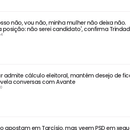
osso não, vou não, minha mulher não deixa não.
 posição: não serei candidato', confirma Trinda
54
r admite cálculo eleitoral, mantém desejo de fic
evela conversas com Avante
00
eto apostam em Tarcísio, mas veem PSD em xequ