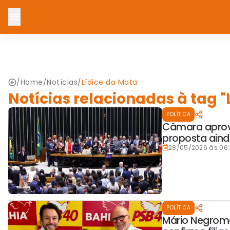
/
Home
/
Notícias
/
Lídice da Mata
Notícias relacionadas à tag "
POLÍTICA
Câmara aprova
proposta aind
28/05/2026 às 06
POLÍTICA
Mário Negrom