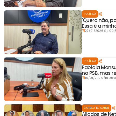
POLÍTICA
'Quero não, p
Essa é a minha
27/01/2026 às 09:
POLÍTICA
Fabíola Mansu
no PSB, mas r
15/01/2026 às 06:
CARECA DE SABER
Aliados de N