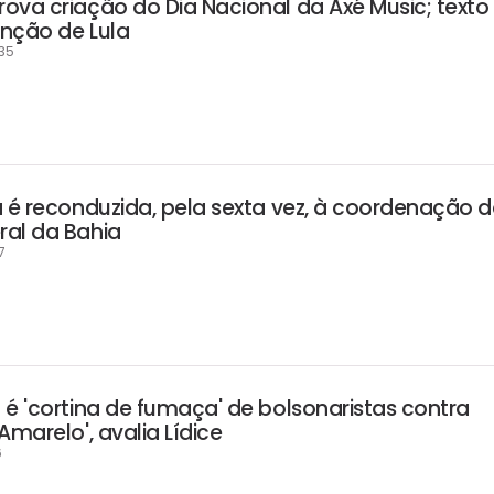
ova criação do Dia Nacional da Axé Music; texto
nção de Lula
35
a é reconduzida, pela sexta vez, à coordenação 
al da Bahia
7
 é 'cortina de fumaça' de bolsonaristas contra
Amarelo', avalia Lídice
6