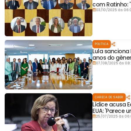
com Ratinho: '
03/10/2025 às 06:
POLÍTICA
Lula sanciona
anos do gêne
07/08/2025 às 08
CARECA DE SABER
Lídice acusa E
EUA: 'Parece u
25/07/2025 às 06