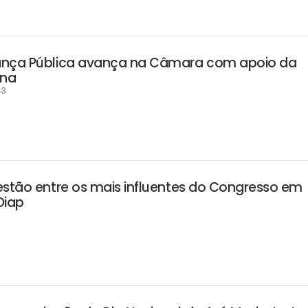
ança Pública avança na Câmara com apoio da
ana
43
estão entre os mais influentes do Congresso em
Diap
2